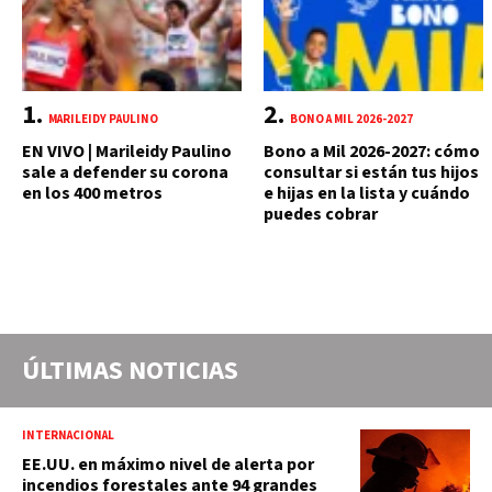
MARILEIDY PAULINO
BONO A MIL 2026-2027
EN VIVO | Marileidy Paulino
Bono a Mil 2026-2027: cómo
sale a defender su corona
consultar si están tus hijos
en los 400 metros
e hijas en la lista y cuándo
puedes cobrar
ÚLTIMAS NOTICIAS
INTERNACIONAL
EE.UU. en máximo nivel de alerta por
incendios forestales ante 94 grandes