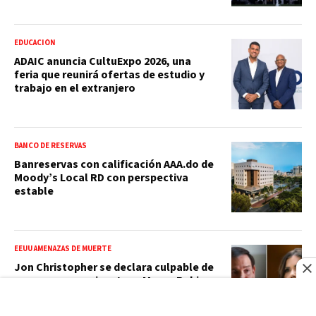
EDUCACIÓN
ADAIC anuncia CultuExpo 2026, una
feria que reunirá ofertas de estudio y
trabajo en el extranjero
BANCO DE RESERVAS
Banreservas con calificación AAA.do de
Moody’s Local RD con perspectiva
estable
EEUU AMENAZAS DE MUERTE
Jon Christopher se declara culpable de
amenazar con ejecutar a Marco Rubio y
Kristi Noem