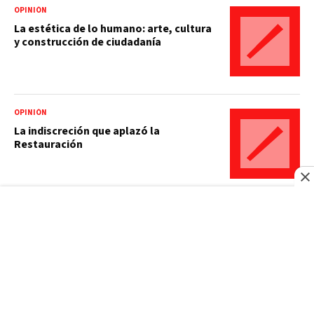
OPINIÓN
La estética de lo humano: arte, cultura
y construcción de ciudadanía
OPINIÓN
La indiscreción que aplazó la
Restauración
OPINIÓN
Panamá será sede del Congreso de la
Lengua Española