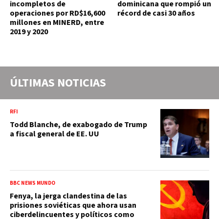
incompletos de
dominicana que rompió un
operaciones por RD$16,600
récord de casi 30 años
millones en MINERD, entre
2019 y 2020
ÚLTIMAS NOTICIAS
RFI
Todd Blanche, de exabogado de Trump
a fiscal general de EE. UU
BBC NEWS MUNDO
Fenya, la jerga clandestina de las
prisiones soviéticas que ahora usan
ciberdelincuentes y políticos como