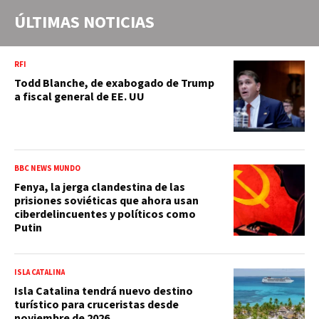
ÚLTIMAS NOTICIAS
RFI
Todd Blanche, de exabogado de Trump
a fiscal general de EE. UU
BBC NEWS MUNDO
Fenya, la jerga clandestina de las
prisiones soviéticas que ahora usan
ciberdelincuentes y políticos como
Putin
ISLA CATALINA
Isla Catalina tendrá nuevo destino
turístico para cruceristas desde
noviembre de 2026