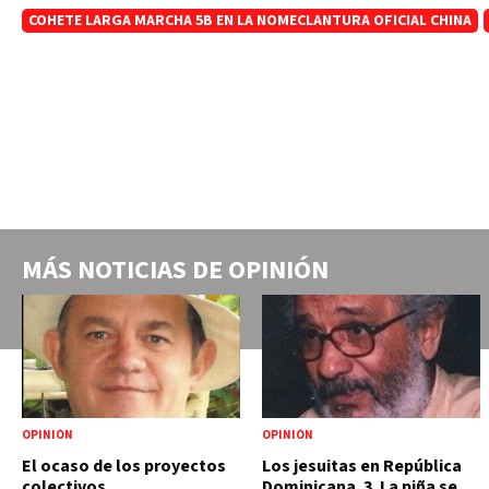
COHETE LARGA MARCHA 5B EN LA NOMECLANTURA OFICIAL CHINA
MÁS NOTICIAS DE
OPINIÓN
OPINIÓN
OPINIÓN
El ocaso de los proyectos
Los jesuitas en República
colectivos
Dominicana. 3. La piña se