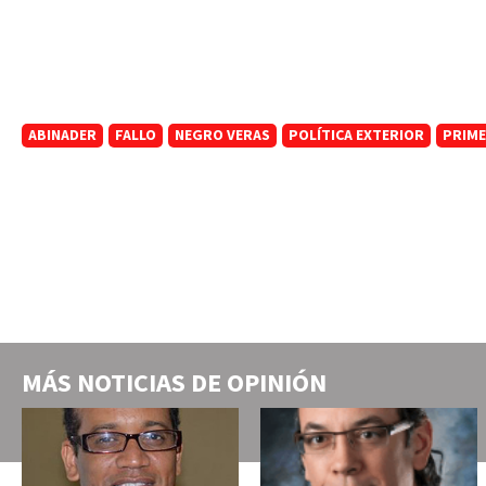
ABINADER
FALLO
NEGRO VERAS
POLÍTICA EXTERIOR
PRIME
MÁS NOTICIAS DE
OPINIÓN