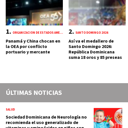
ORGANIZACIÓN DE ESTADOS AMERICANOS (OEA)
SANTO DOMINGO 2026
Panamá y China chocan en
Así va el medallero de
la OEA por conflicto
Santo Domingo 2026:
portuario y mercante
República Dominicana
suma 18 oros y 85 preseas
ÚLTIMAS NOTICIAS
SALUD
Sociedad Dominicana de Neurología no
recomienda el uso generalizado de
vitaminas y aminoácidos en niños con