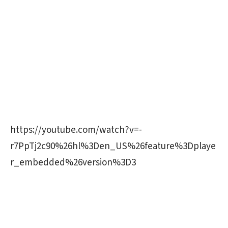
https://youtube.com/watch?v=-
r7PpTj2c90%26hl%3Den_US%26feature%3Dplaye
r_embedded%26version%3D3