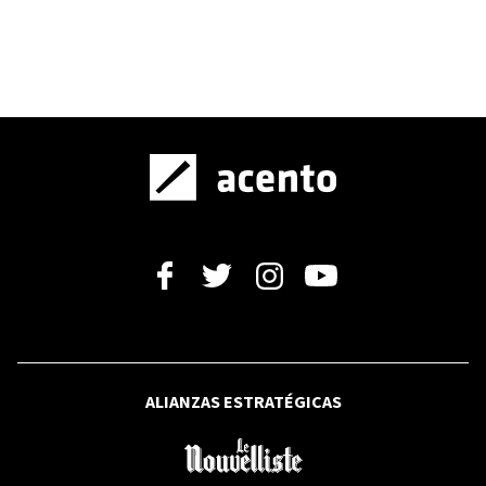
próxima semana? El pronóstico a partir
del lunes 10
PREMIOS A LA MODA DOMINICANA
Los Premios a la Moda Dominicana
cumplieron cinco años y lo celebraron
en el escenario más importante del
país
GALERÍA
ACTUALIDAD
DO Sostenible dice incendio en Cancino
no dejó víctimas y ya fue controlado
ALIANZAS ESTRATÉGICAS
DERECHO
Obispo Castro Marte pide al Consejo de
la Magistratura elegir jueces de la