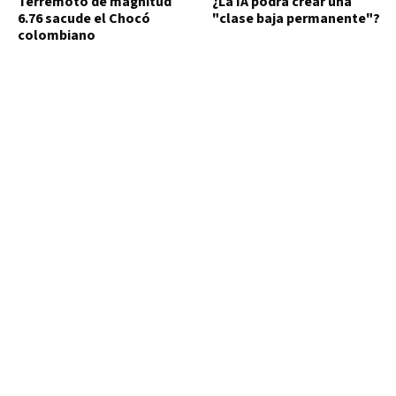
Terremoto de magnitud
¿La IA podrá crear una
6.76 sacude el Chocó
"clase baja permanente"?
colombiano