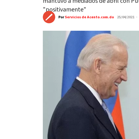
mantuvo a mediados de abril con Put
"positivamente"
Por
Servicios de Acento.com.do
25/04/2021 ·