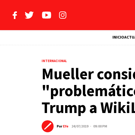
INICIO
ACTU
INTERNACIONAL
Mueller consi
"problemático
Trump a Wiki
Por
Efe
24/07/2019 · 09:00 PM