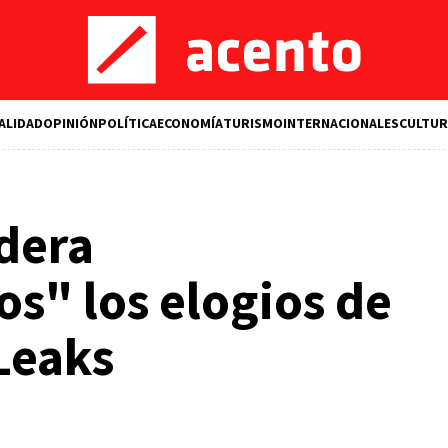
ALIDAD
OPINIÓN
POLÍTICA
ECONOMÍA
TURISMO
INTERNACIONALES
CULTUR
dera
s" los elogios de
Leaks