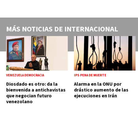
MÁS NOTICIAS DE
INTERNACIONAL
VENEZUELA DEMOCRACIA
IPS PENA DE MUERTE
Diosdado es otro: da la
Alarma en la ONU por
bienvenida a antichavistas
drástico aumento de las
que negocian futuro
ejecuciones en Irán
venezolano