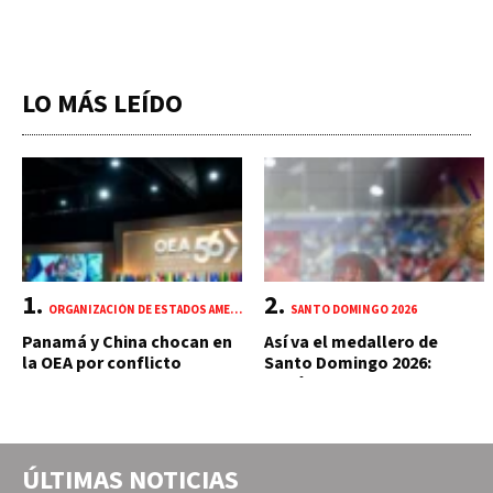
LO MÁS LEÍDO
ORGANIZACIÓN DE ESTADOS AMERICANOS (OEA)
SANTO DOMINGO 2026
Panamá y China chocan en
Así va el medallero de
la OEA por conflicto
Santo Domingo 2026:
portuario y mercante
República Dominicana
suma 18 oros y 85 preseas
ÚLTIMAS NOTICIAS