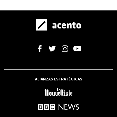
BBC NEWS MUNDO
Los graves efectos que los científicos
temen en América Latina por el
fenómeno del "Súper El Niño"
RFI
Estados Unidos: "Los resultados en
Michigan reflejan la movilización de la
izquierda demócrata"
ALIANZAS ESTRATÉGICAS
RFI
Alemania investiga el origen del dron
explosivo que paralizó el aeropuerto
de Leipzig