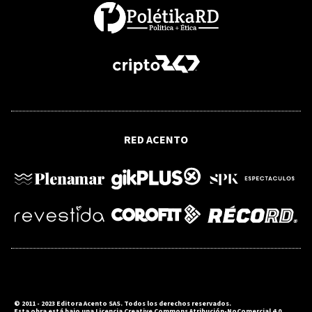
CAMBIO CLIMÁTICO
Cambio climático en el Caribe: qué le
espera a República Dominicana ante el
aumento del nivel del mar y los
fenómenos extremos
ECONOMÍA
Uber se compromete a invertir US$10
RED ACENTO
mil millones para ganar carrera de
robotaxis
© 2011 - 2023 Editora Acento SAS. Todos los derechos reservados.
Esta obra está bajo una Licencia Creative Commons Atribución-NoComercial 4.0