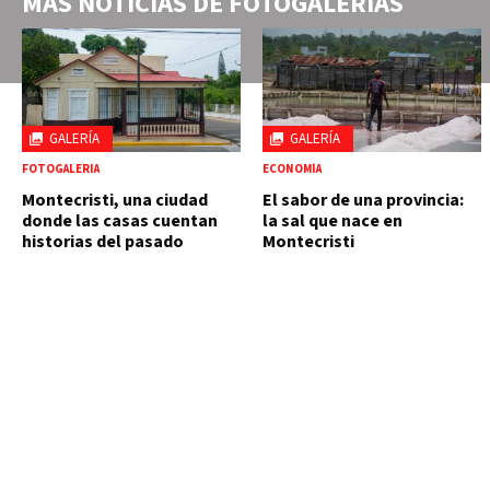
MÁS NOTICIAS DE
FOTOGALERÍAS
GALERÍA
GALERÍA
FOTOGALERIA
ECONOMÍA
Montecristi, una ciudad
El sabor de una provincia:
donde las casas cuentan
la sal que nace en
historias del pasado
Montecristi