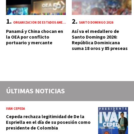
ORGANIZACIÓN DE ESTADOS AMERICANOS (OEA)
SANTO DOMINGO 2026
Panamá y China chocan en
Así va el medallero de
la OEA por conflicto
Santo Domingo 2026:
portuario y mercante
República Dominicana
suma 18 oros y 85 preseas
ÚLTIMAS NOTICIAS
IVÁN CEPEDA
Cepeda rechaza legitimidad de De la
Espriella en el día de su posesión como
presidente de Colombia