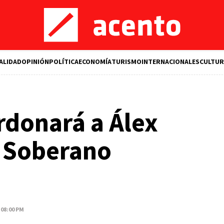
ALIDAD
OPINIÓN
POLÍTICA
ECONOMÍA
TURISMO
INTERNACIONALES
CULTUR
rdonará a Álex
 Soberano
 08:00 PM