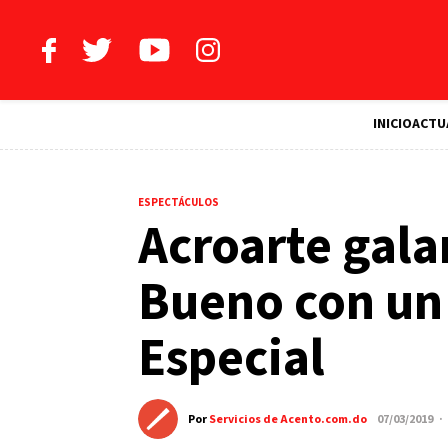
INICIO
ACTU
ESPECTÁCULOS
Acroarte gala
Bueno con un
Especial
Por
Servicios de Acento.com.do
07/03/2019 ·