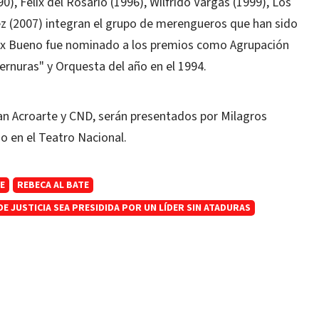
), Félix del Rosario (1996), Wilfrido Vargas (1999), Los
z (2007) integran el grupo de merengueros que han sido
lex Bueno fue nominado a los premios como Agrupación
ernuras" y Orquesta del año en el 1994.
n Acroarte y CND, serán presentados por Milagros
o en el Teatro Nacional.
E
REBECA AL BATE
 JUSTICIA SEA PRESIDIDA POR UN LÍDER SIN ATADURAS