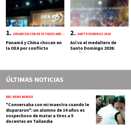
ORGANIZACIÓN DE ESTADOS AMERICANOS (OEA)
SANTO DOMINGO 2026
Panamá y China chocan en
Así va el medallero de
la OEA por conflicto
Santo Domingo 2026:
portuario y mercante
República Dominicana
suma 18 oros y 85 preseas
ÚLTIMAS NOTICIAS
BBC NEWS MUNDO
"Conversaba con mi maestra cuando le
dispararon": un alumno de 14 años es
sospechoso de matar a tiros a 5
docentes en Tailandia