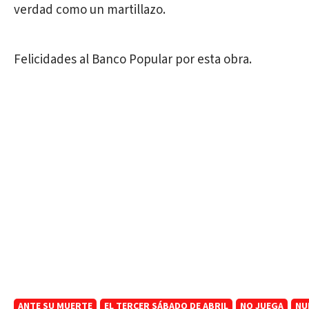
verdad como un martillazo.
Felicidades al Banco Popular por esta obra.
ANTE SU MUERTE
EL TERCER SÁBADO DE ABRIL
NO JUEGA
NU