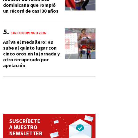
dominicana que rompió
un récord de casi 30 años
SANTO DOMINGO 2026
Así va el medallero: RD
sube al quinto lugar con
cinco oros en la jornada y
otro recuperado por
apelación
SUSCRÍBETE
A NUESTRO
NEWSLETTER