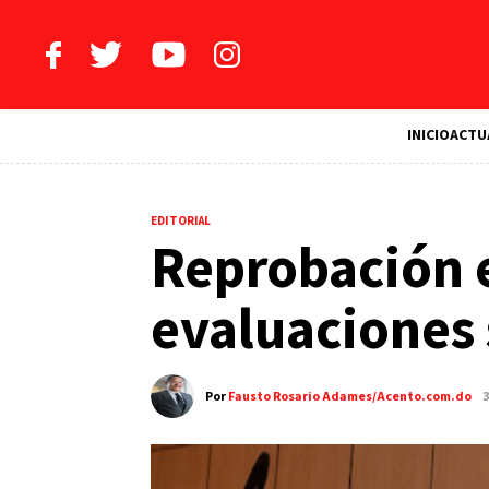
INICIO
ACTU
EDITORIAL
Reprobación e
evaluaciones 
Por
Fausto Rosario Adames/Acento.com.do
3