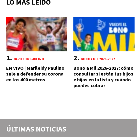
LO MÁS LEÍDO
MARILEIDY PAULINO
BONO A MIL 2026-2027
EN VIVO | Marileidy Paulino
Bono a Mil 2026-2027: cómo
sale a defender su corona
consultar si están tus hijos
en los 400 metros
e hijas en la lista y cuándo
puedes cobrar
ÚLTIMAS NOTICIAS