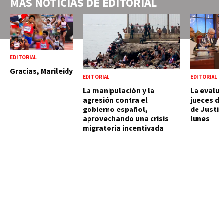
MÁS NOTICIAS DE
EDITORIAL
EDITORIAL
Gracias, Marileidy
EDITORIAL
EDITORIAL
La manipulación y la
La evalu
agresión contra el
jueces 
gobierno español,
de Justi
aprovechando una crisis
lunes
migratoria incentivada