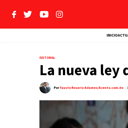
INICIO
ACTU
EDITORIAL
La nueva ley 
Por
Fausto Rosario Adames/Acento.com.do
1