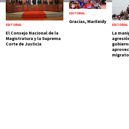
EDITORIAL
Gracias, Marileidy
EDITORIAL
EDITORIAL
El Consejo Nacional de la
La manip
Magistratura y la Suprema
agresió
Corte de Justicia
gobiern
aprovec
migrato