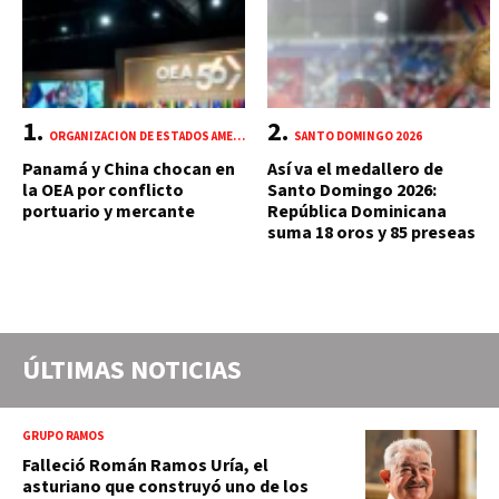
ORGANIZACIÓN DE ESTADOS AMERICANOS (OEA)
SANTO DOMINGO 2026
Panamá y China chocan en
Así va el medallero de
la OEA por conflicto
Santo Domingo 2026:
portuario y mercante
República Dominicana
suma 18 oros y 85 preseas
ÚLTIMAS NOTICIAS
GRUPO RAMOS
Falleció Román Ramos Uría, el
asturiano que construyó uno de los