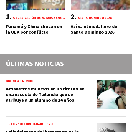
ORGANIZACIÓN DE ESTADOS AMERICANOS (OEA)
SANTO DOMINGO 2026
Panamá y China chocan en
Así va el medallero de
la OEA por conflicto
Santo Domingo 2026:
portuario y mercante
República Dominicana
suma 18 oros y 85 preseas
ÚLTIMAS NOTICIAS
BBC NEWS MUNDO
4 maestros muertos en un tiroteo en
una escuela de Tailandia que se
atribuye a un alumno de 14 años
TU CONSULTORIO FINANCIERO
Salir del mapa del hambre no es lo