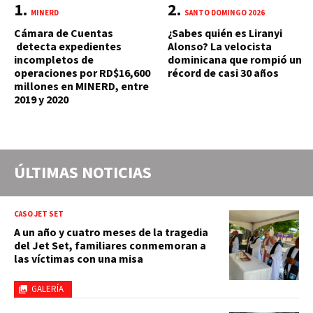
MINERD
SANTO DOMINGO 2026
Cámara de Cuentas
¿Sabes quién es Liranyi
detecta expedientes
Alonso? La velocista
incompletos de
dominicana que rompió un
operaciones por RD$16,600
récord de casi 30 años
millones en MINERD, entre
2019 y 2020
ÚLTIMAS NOTICIAS
CASO JET SET
A un año y cuatro meses de la tragedia
del Jet Set, familiares conmemoran a
las víctimas con una misa
GALERÍA