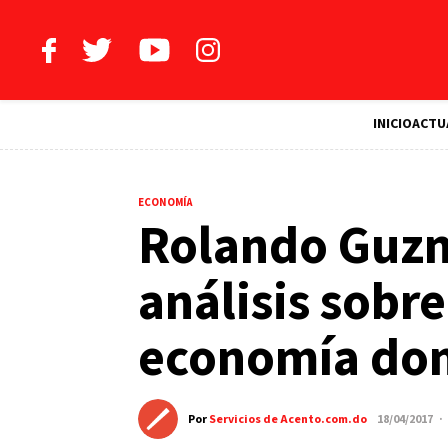
INICIO
ACTU
ECONOMÍA
Rolando Guzm
análisis sobre
economía do
Por
Servicios de Acento.com.do
18/04/2017 ·