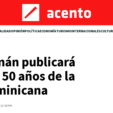
ALIDAD
OPINIÓN
POLÍTICA
ECONOMÍA
TURISMO
INTERNACIONALES
CULTUR
án publicará
 50 años de la
minicana
 11:00 PM