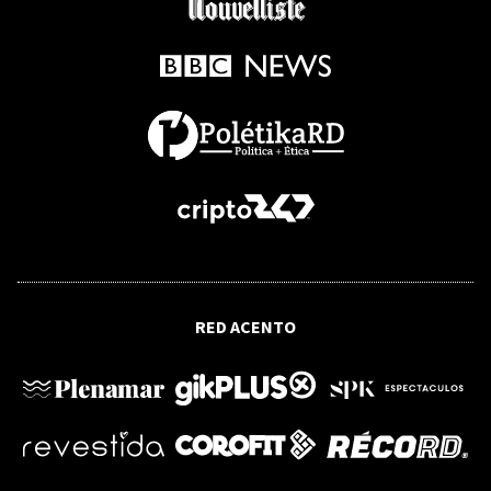
Tres causales: oportunidad histórica
del TC para garantizar derechos
fundamentales
OPINIÓN
¿Puede sobrevivir el Derecho
Internacional a la multipolaridad?
OPINIÓN
500 años de la Universidad de Santo
RED ACENTO
Domingo: júbilo, cuestionamientos y
revalidación
OPINIÓN
Contra el rearme