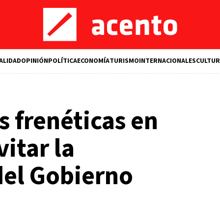
ALIDAD
OPINIÓN
POLÍTICA
ECONOMÍA
TURISMO
INTERNACIONALES
CULTUR
 frenéticas en
itar la
del Gobierno