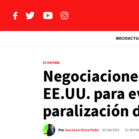
INICIO
ACTU
ECONOMÍA
Negociaciones
EE.UU. para ev
paralización 
Por
Gustavo Olivo Peña
07/04/2011 · 11:00 PM