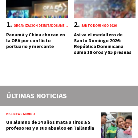
ORGANIZACIÓN DE ESTADOS AMERICANOS (OEA)
SANTO DOMINGO 2026
Panamá y China chocan en
Así va el medallero de
la OEA por conflicto
Santo Domingo 2026:
portuario y mercante
República Dominicana
suma 18 oros y 85 preseas
ÚLTIMAS NOTICIAS
BBC NEWS MUNDO
Un alumno de 14 años mata a tiros a 5
profesores y a sus abuelos en Tailandia