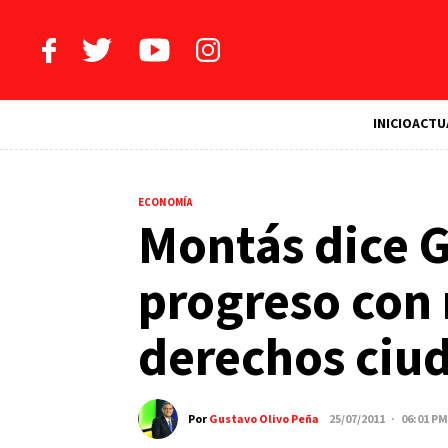
INICIO
ACTU
ECONOMÍA
Montás dice 
progreso con 
derechos ciu
Por
Gustavo Olivo Peña
25/07/2011 · 06:01 PM