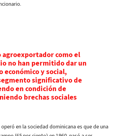
ncionario.
o agroexportador como el
io no han permitido dar un
lo económico y social,
segmento significativo de
iendo en condición de
niendo brechas sociales
e operó en la sociedad dominicana es que de una
campo (65 por ciento) en 1960, pasó a ser