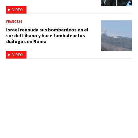
VIDEO
FRANCE24
Israel reanuda sus bombardeos en el
sur del Líbano y hace tambalear los
diálogos en Roma
VIDEO