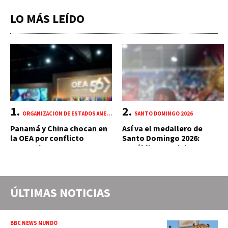
LO MÁS LEÍDO
ORGANIZACIÓN DE ESTADOS AMERICANOS (OEA)
SANTO DOMINGO 2026
Panamá y China chocan en
Así va el medallero de
la OEA por conflicto
Santo Domingo 2026:
portuario y mercante
República Dominicana
suma 18 oros y 85 preseas
ÚLTIMAS NOTICIAS
BBC NEWS MUNDO