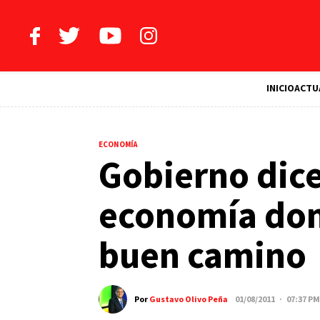
INICIO
ACTU
ECONOMÍA
Gobierno dic
economía dom
buen camino
Por
Gustavo Olivo Peña
01/08/2011 · 07:37 PM