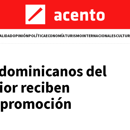
ALIDAD
OPINIÓN
POLÍTICA
ECONOMÍA
TURISMO
INTERNACIONALES
CULTUR
 dominicanos del
ior reciben
 promoción