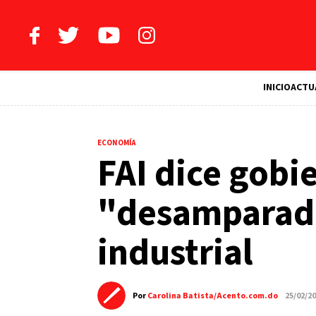
INICIO
ACTU
ECONOMÍA
FAI dice gobi
"desamparado
industrial
Por
Carolina Batista/Acento.com.do
25/02/2