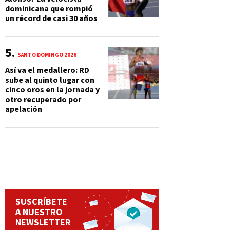
dominicana que rompió
un récord de casi 30 años
SANTO DOMINGO 2026
Así va el medallero: RD
sube al quinto lugar con
cinco oros en la jornada y
otro recuperado por
apelación
SUSCRÍBETE
A NUESTRO
NEWSLETTER