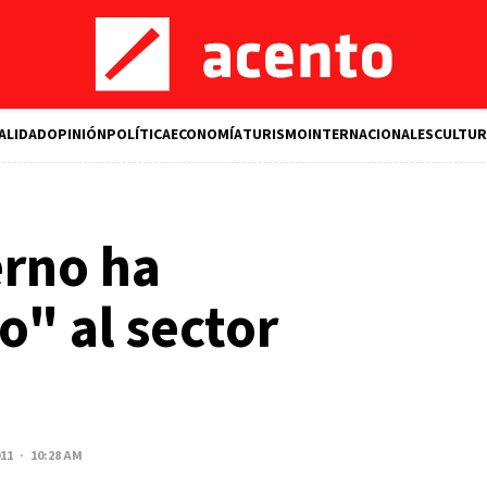
ALIDAD
OPINIÓN
POLÍTICA
ECONOMÍA
TURISMO
INTERNACIONALES
CULTUR
erno ha
" al sector
011 · 10:28 AM