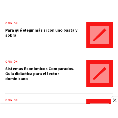
OPINIÓN
Para qué elegir más si con uno basta y
sobra
OPINIÓN
Sistemas Económicos Comparados.
Guía didáctica para el lector
dominicano
OPINIÓN
La caverna algorítmica, el reclamo de
lo real y el juicio en la periferia