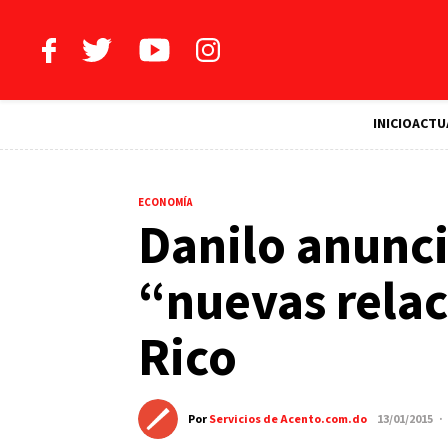
INICIO
ACTU
ECONOMÍA
Danilo anuncia
“nuevas relac
Rico
Por
Servicios de Acento.com.do
13/01/2015 ·