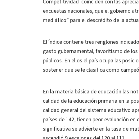
Competitividad coinciden con las apreciaci
encuestas nacionales, que el gobierno atr
mediático” para el descrédito de la actu
El índice contiene tres renglones indicad
gasto gubernamental, favoritismo de los 
públicos. En ellos el país ocupa las posic
sostener que se le clasifica como campe
En la materia básica de educación las not
calidad de la educación primaria en la po
calidad general del sistema educativo apa
países de 142, tienen peor evaluación en
significativa se advierte en la tasa de ma
ascendió 9 escalones del 120 al 111.