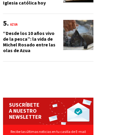
Iglesia católica hoy
AZUA
“Desde los 10 años vivo
de la pesca”: la vida de
Michel Rosado entre las
olas de Azua
SUSCRÍBETE
A NUESTRO
NEWSLETTER
Recibe las últimas noticias en tu casilla de E-mail