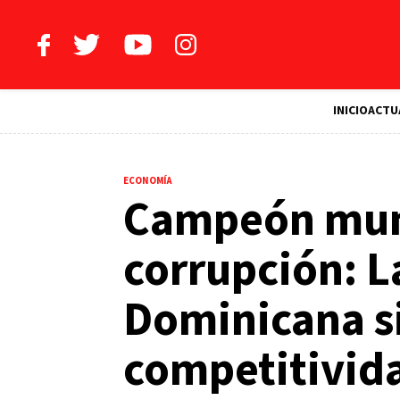
INICIO
ACTU
ECONOMÍA
Campeón mun
corrupción: L
Dominicana s
competitivid