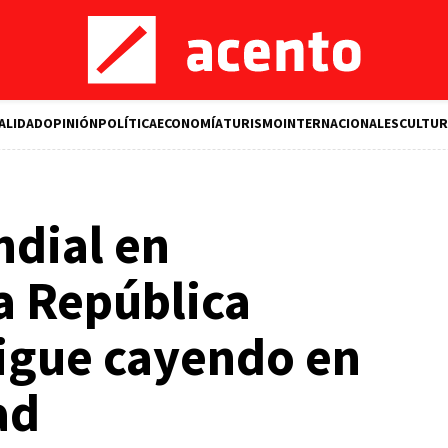
ALIDAD
OPINIÓN
POLÍTICA
ECONOMÍA
TURISMO
INTERNACIONALES
CULTUR
dial en
a República
igue cayendo en
ad