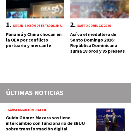
ORGANIZACIÓN DE ESTADOS AMERICANOS (OEA)
SANTO DOMINGO 2026
Panamá y China chocan en
Así va el medallero de
la OEA por conflicto
Santo Domingo 2026:
portuario y mercante
República Dominicana
suma 18 oros y 85 preseas
ÚLTIMAS NOTICIAS
TRANSFORMACIÓN DIGITAL
Guido Gómez Mazara sostiene
intercambio con funcionario de EEUU
sobre transformación digital