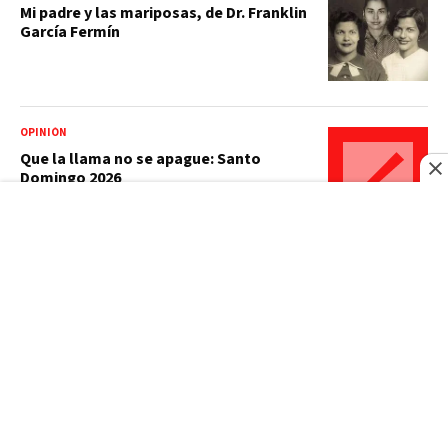
Mi padre y las mariposas, de Dr. Franklin
García Fermín
OPINIÓN
Que la llama no se apague: Santo
Domingo 2026
OPINIÓN
La venta de euros de EE. UU. para
apuntalar el yen toma por sorpresa al
BCE
EDITORIAL