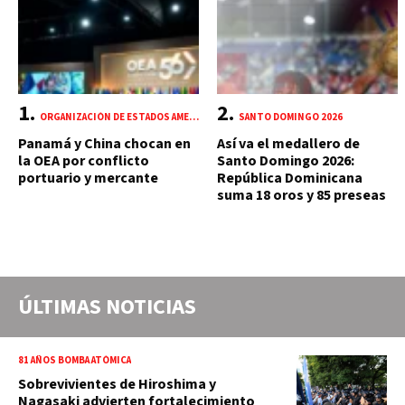
ORGANIZACIÓN DE ESTADOS AMERICANOS (OEA)
SANTO DOMINGO 2026
Panamá y China chocan en
Así va el medallero de
la OEA por conflicto
Santo Domingo 2026:
portuario y mercante
República Dominicana
suma 18 oros y 85 preseas
ÚLTIMAS NOTICIAS
81 AÑOS BOMBA ATÓMICA
Sobrevivientes de Hiroshima y
Nagasaki advierten fortalecimiento