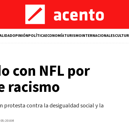
ALIDAD
OPINIÓN
POLÍTICA
ECONOMÍA
TURISMO
INTERNACIONALES
CULTUR
o con NFL por
e racismo
en protesta contra la desigualdad social y la
 05:20 AM