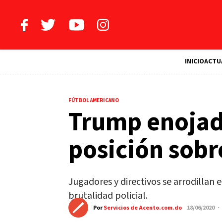
INICIO
ACTU
FÚTBOL AMERICANO
Trump enojad
posición sobr
Jugadores y directivos se arrodillan 
brutalidad policial.
Por
Servicios de Acento.com.do
18/06/2020 ·