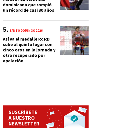
dominicana que rompió
un récord de casi 30 años
SANTO DOMINGO 2026
Así va el medallero: RD
sube al quinto lugar con
cinco oros en la jornada y
otro recuperado por
apelación
SUSCRÍBETE
A NUESTRO
NEWSLETTER