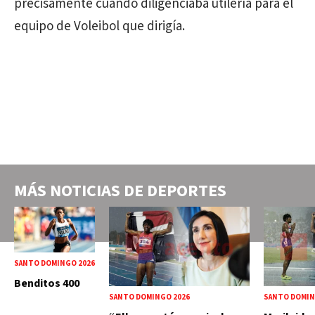
precisamente cuando diligenciaba utilería para el
equipo de Voleibol que dirigía.
MÁS NOTICIAS DE
DEPORTES
SANTO DOMINGO 2026
Benditos 400
SANTO DOMINGO 2026
SANTO DOMIN