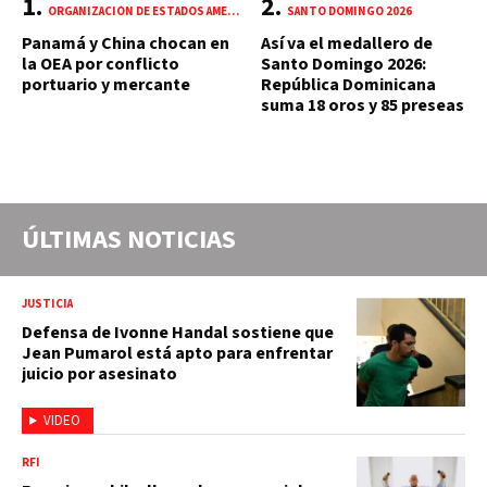
ORGANIZACIÓN DE ESTADOS AMERICANOS (OEA)
SANTO DOMINGO 2026
Panamá y China chocan en
Así va el medallero de
la OEA por conflicto
Santo Domingo 2026:
portuario y mercante
República Dominicana
suma 18 oros y 85 preseas
ÚLTIMAS NOTICIAS
JUSTICIA
Defensa de Ivonne Handal sostiene que
Jean Pumarol está apto para enfrentar
juicio por asesinato
VIDEO
RFI