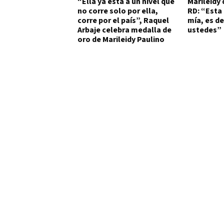
“Ella ya está a un nivel que
Marileidy 
no corre solo por ella,
RD: “Esta 
corre por el país”, Raquel
mía, es de
Arbaje celebra medalla de
ustedes”
oro de Marileidy Paulino