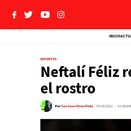
INICIO
ACTU
DEPORTES
Neftalí Féliz 
el rostro
Por
Gustavo Olivo Peña
07/03/2011 · 11:49 A