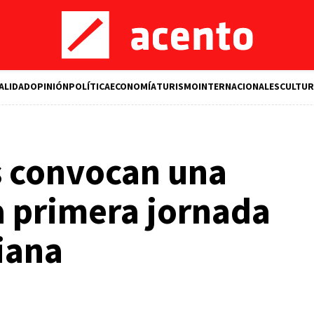
ALIDAD
OPINIÓN
POLÍTICA
ECONOMÍA
TURISMO
INTERNACIONALES
CULTUR
s convocan una
a primera jornada
liana