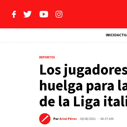
INICIO
ACTU
DEPORTES
Los jugadore
huelga para l
de la Liga ita
Por
Ariel Pérez
26/08/2011 · 08:37 AM