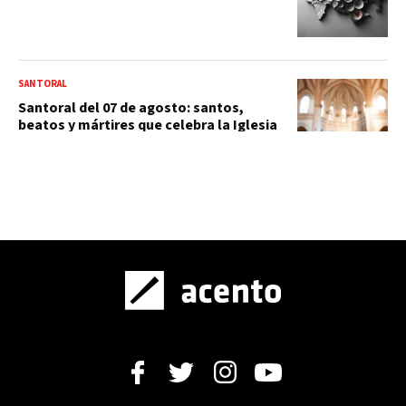
SANTORAL
Santoral del 07 de agosto: santos,
beatos y mártires que celebra la Iglesia
católica hoy
EFEMÉRIDES
¿Qué se celebra hoy en el mundo?
Efemérides del 7 de agosto, hechos y
conmemoraciones de esta fecha
OPINIÓN
Madrid otra vez en mi corazón