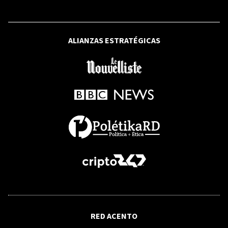
ALIANZAS ESTRATÉGICAS
OPINIÓN
La impugnación jurisdiccional de los
reglamentos
OPINIÓN
La mentira y la verdad en psiquiatría
OPINIÓN
El hábito no hace al monje: los peligros
de un código nuevo sin un poder judicial
RED ACENTO
efectivo