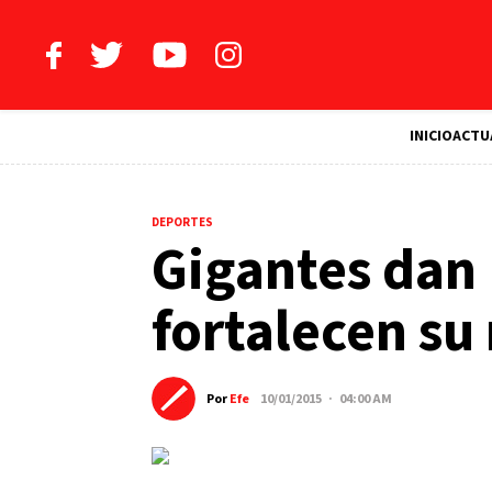
INICIO
ACTU
DEPORTES
Gigantes dan 
fortalecen su 
Por
Efe
10/01/2015 · 04:00 AM