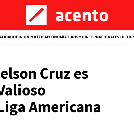
ALIDAD
OPINIÓN
POLÍTICA
ECONOMÍA
TURISMO
INTERNACIONALES
CULTUR
elson Cruz es
Valioso
Liga Americana
M