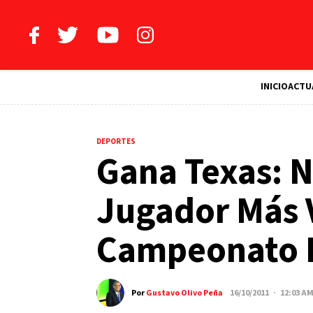
INICIO
ACTU
DEPORTES
Gana Texas: N
Jugador Más 
Campeonato 
Por
Gustavo Olivo Peña
16/10/2011 · 12:03 A