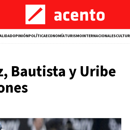
ALIDAD
OPINIÓN
POLÍTICA
ECONOMÍA
TURISMO
INTERNACIONALES
CULTUR
, Bautista y Uribe
rones
M