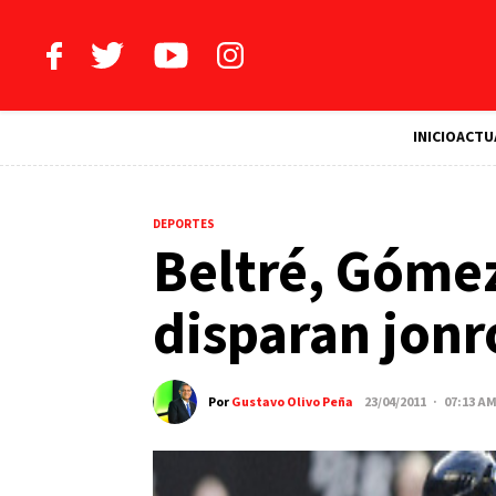
INICIO
ACTU
DEPORTES
Beltré, Gómez
disparan jon
Por
Gustavo Olivo Peña
23/04/2011 · 07:13 A