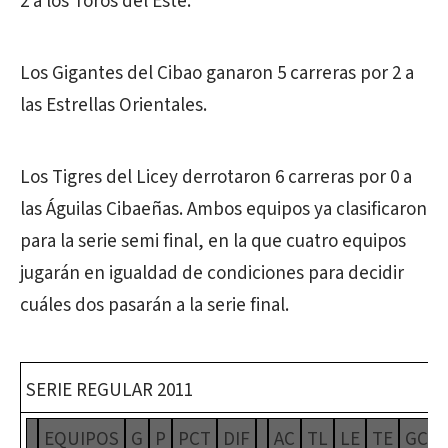
2 a los Toros del Este.
Los Gigantes del Cibao ganaron 5 carreras por 2 a
las Estrellas Orientales.
Los Tigres del Licey derrotaron 6 carreras por 0 a
las Águilas Cibaeñas. Ambos equipos ya clasificaron
para la serie semi final, en la que cuatro equipos
jugarán en igualdad de condiciones para decidir
cuáles dos pasarán a la serie final.
SERIE REGULAR 2011
EQUIPOS
G
P
PCT
DIF
AC
TL
LE
TE
GC