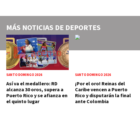
MÁS NOTICIAS DE
DEPORTES
SANTO DOMINGO 2026
SANTO DOMINGO 2026
Así va el medallero: RD
¡Por el oro! Reinas del
alcanza 30 oros, supera a
Caribe vencen a Puerto
Puerto Rico y se afianza en
Rico y disputarán la final
el quinto lugar
ante Colombia