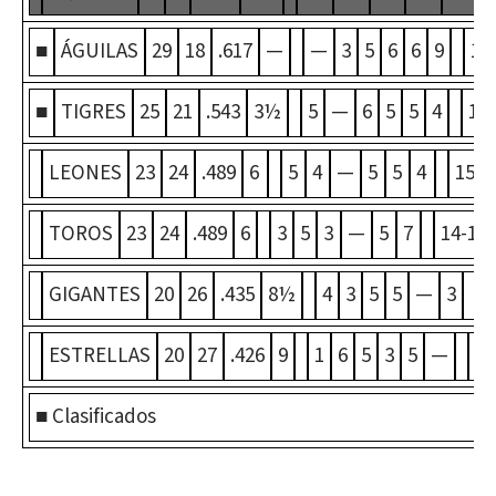
■
ÁGUILAS
29
18
.617
—
—
3
5
6
6
9
13
■
TIGRES
25
21
.543
3½
5
—
6
5
5
4
14-
LEONES
23
24
.489
6
5
4
—
5
5
4
15-9
TOROS
23
24
.489
6
3
5
3
—
5
7
14-10
GIGANTES
20
26
.435
8½
4
3
5
5
—
3
1
ESTRELLAS
20
27
.426
9
1
6
5
3
5
—
10
■ Clasificados