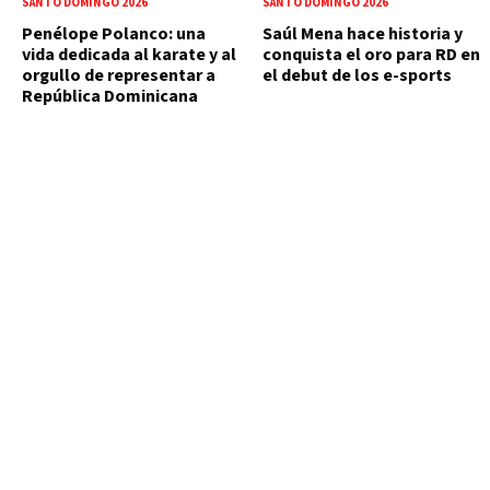
SANTO DOMINGO 2026
SANTO DOMINGO 2026
Penélope Polanco: una
Saúl Mena hace historia y
vida dedicada al karate y al
conquista el oro para RD en
orgullo de representar a
el debut de los e-sports
República Dominicana