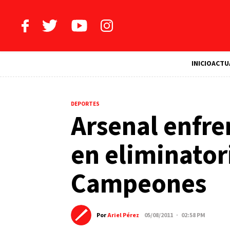
INICIO
ACTU
DEPORTES
Arsenal enfre
en eliminatori
Campeones
Por
Ariel Pérez
05/08/2011 · 02:58 PM