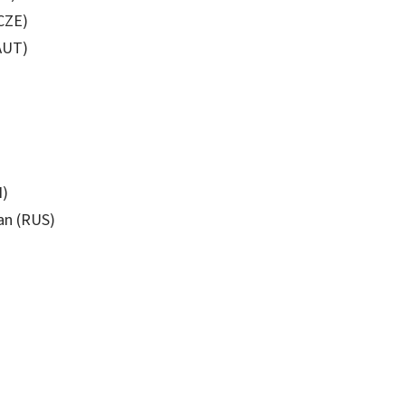
(CZE)
AUT)
I)
an (RUS)