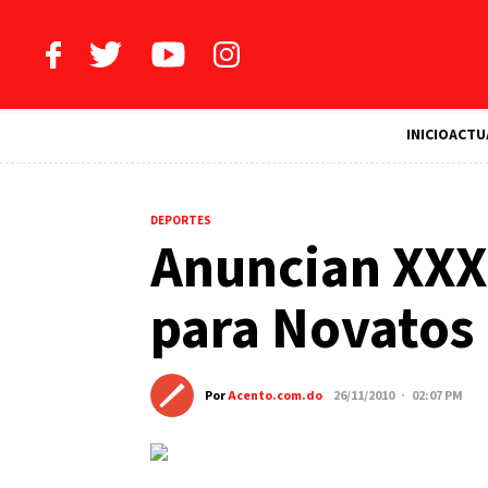
INICIO
ACTU
DEPORTES
Anuncian XXX
para Novatos
Por
Acento.com.do
26/11/2010 · 02:07 PM